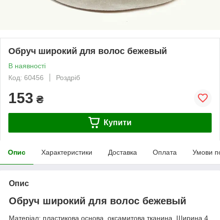
Обруч широкий для волос бежевый
В наявності
Код: 60456
Роздріб
153
₴
Купити
Опис
Характеристики
Доставка
Оплата
Умови п
Опис
Обруч широкий для волос бежевый
Матеріал: пластикова основа, оксамитова тканина. Ширина 4