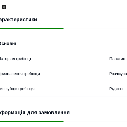
арактеристики
Основні
атеріал гребінці
Пластик
ризначення гребінця
Розчісув
ип зубців гребінця
Рідкісні
нформація для замовлення