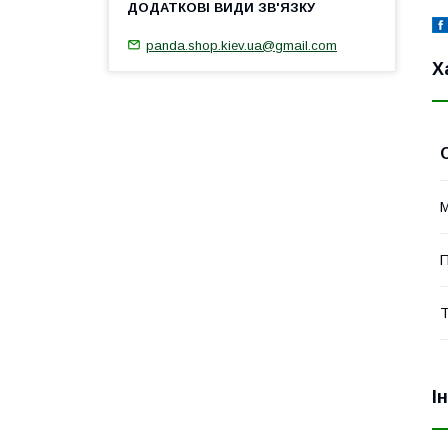
panda.shop.kiev.ua@gmail.com
Х
М
П
Т
І