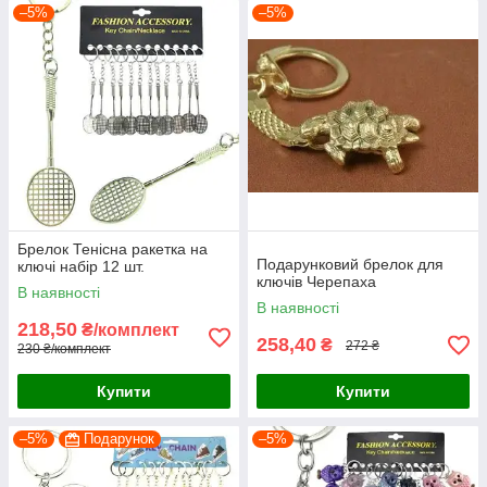
–5%
–5%
Брелок Тенісна ракетка на
Подарунковий брелок для
ключі набір 12 шт.
ключів Черепаха
В наявності
В наявності
218,50
₴/комплект
258,40
₴
272 ₴
230 ₴/комплект
Купити
Купити
–5%
Подарунок
–5%