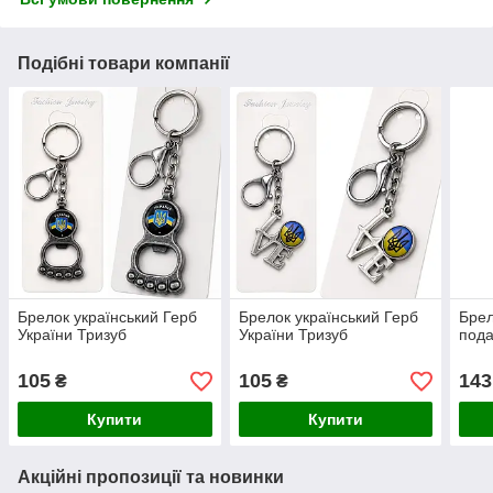
Подібні товари компанії
Брелок український Герб
Брелок український Герб
Брел
України Тризуб
України Тризуб
пода
105
105
143
₴
₴
Купити
Купити
Акційні пропозиції та новинки