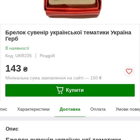
Брелок сувенір української тематики Україна
Герб
В наявності
Код: UKR235
Роздріб
143
₴
Мінімальна сума замовлення на сайті — 150 ₴
Купити
пис
Характеристики
Доставка
Оплата
Умови пове
Опис
Брелок сувенір української тематики