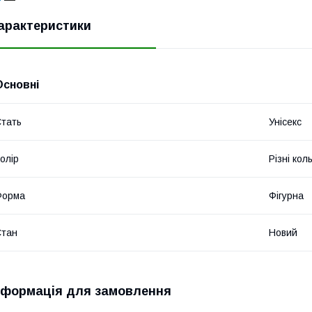
арактеристики
Основні
тать
Унісекс
олір
Різні кол
Форма
Фігурна
Стан
Новий
нформація для замовлення