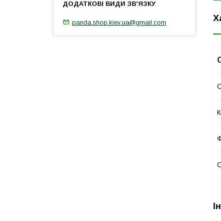
Х
panda.shop.kiev.ua@gmail.com
С
К
І