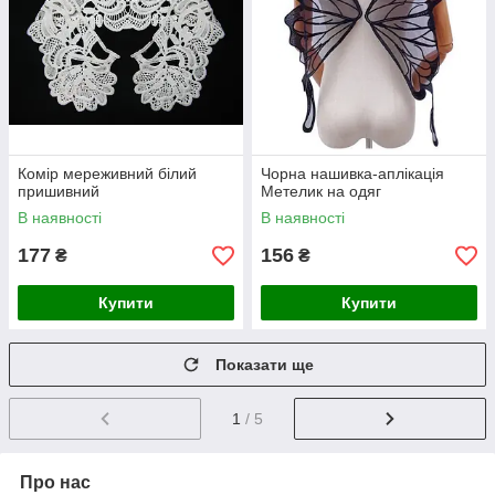
Комір мереживний білий
Чорна нашивка-аплікація
пришивний
Метелик на одяг
В наявності
В наявності
177
156
₴
₴
Купити
Купити
Показати ще
1
/ 5
Про нас