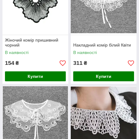
Жіночий комір пришивний
чорний
Накладний комір білий Квіти
В наявності
В наявності
154
311
₴
₴
Купити
Купити