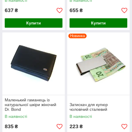
В наявності
В наявності
637
655
₴
₴
Купити
Купити
Новинка
Маленький гаманець із
натуральної шкіри жіночий
Затискач для купюр
Dr. Bond
чоловічий сталевий
В наявності
В наявності
835
223
₴
₴